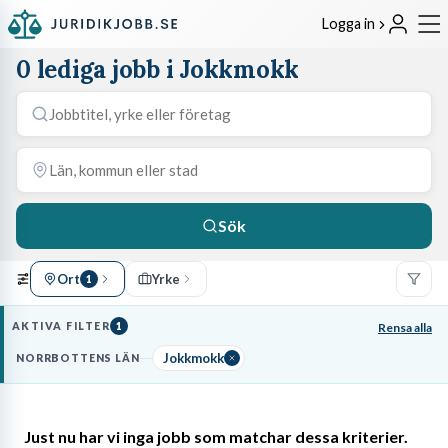
Logga in
0 lediga jobb i Jokkmokk
Sök
Ort
Yrke
1
AKTIVA FILTER
1
Rensa alla
Jokkmokk
NORRBOTTENS LÄN
Just nu har vi inga jobb som matchar dessa kriterier.