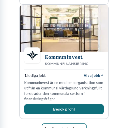
oss för den kompetens som krävs för att
skydda, utveckla och kommersialisera
företagets viktigaste tillgångar.
Kommuninvest
KOMMUNFINANSIERING
1
lediga jobb
Visa jobb
Kommuninvest är en medlemsorganisation som
utifrån en kommunal värdegrund verkningsfullt
företräder den kommunala sektorn i
finansieringsfrågor.
Besök profil