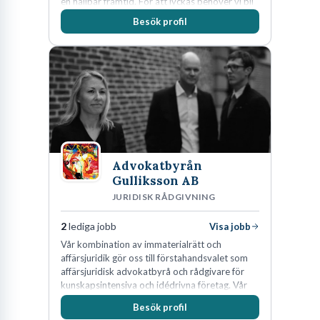
en hållbar framtid. För att lyckas behöver vi bli
fler medarbetare som vill göra skillnad.
Besök profil
Advokatbyrån
Gulliksson AB
JURIDISK RÅDGIVNING
2
lediga jobb
Visa jobb
Vår kombination av immaterialrätt och
affärsjuridik gör oss till förstahandsvalet som
affärsjuridisk advokatbyrå och rådgivare för
kunskapsintensiva och idédrivna företag. Vår
expertis inom IP-tillgångar har gett oss en
Besök profil
marknadsledande position. Våra klienter väljer