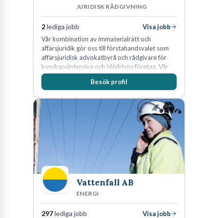
JURIDISK RÅDGIVNING
2
lediga jobb
Visa jobb
Vår kombination av immaterialrätt och
affärsjuridik gör oss till förstahandsvalet som
affärsjuridisk advokatbyrå och rådgivare för
kunskapsintensiva och idédrivna företag. Vår
expertis inom IP-tillgångar har gett oss en
Besök profil
marknadsledande position. Våra klienter väljer
oss för den kompetens som krävs för att
skydda, utveckla och kommersialisera
företagets viktigaste tillgångar.
Vattenfall AB
ENERGI
297
lediga jobb
Visa jobb