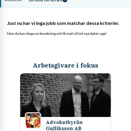
AKADEMI
eller författarskap, ofta kompletterat med en forskarutbildning.
Läs mer om yrket:
Just nu har vi inga jobb som matchar dessa kriterier.
Löneguide
Arbetsuppgifter
Utbildningsguide
Men du kan skapa en bevakning och få mail så fort nya dyker upp!
Arbetsgivare i fokus
Advokatbyrån
Gulliksson AB