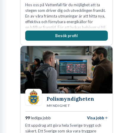
Hos oss på Vattenfall får du möjlighet att ta
stegen som driver dig och utvecklingen framåt.
En av våra främsta utmaningar är att hitta nya,
effektiva och förnybara energikällor för
en hållbar framtid. För att lyckas behöver vi bli
fler medarbetare som vill göra skillnad.
Besök profil
Polismyndigheten
MYNDIGHET
99
lediga jobb
Visa jobb
Ett uppdrag att göra hela Sverige tryggt och
säkert. Ett Sverige som ska vara tryggare