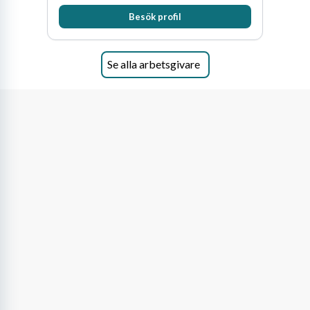
och Oceanien. Vi är specialister inom
Besök profil
affärsjuridikens alla områden och vi har några
av världens ledande bolag som klienter. Med
fler än 450 jurister på fem kontor i Stockholm,
Köpenhamn, Århus, Oslo och Helsingfors kan vi
Se alla arbetsgivare
på DLA Piper erbjuda våra klienter en unik,
effektiv och gränsöverskridande nordisk
expertis. På vårt kontor i centrala Stockholm är
vi idag drygt 240 medarbetare.