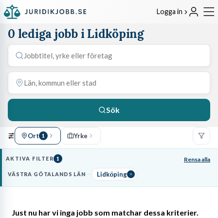
Logga in
0 lediga jobb i Lidköping
Sök
Ort
Yrke
1
AKTIVA FILTER
1
Rensa alla
Lidköping
VÄSTRA GÖTALANDS LÄN
Just nu har vi inga jobb som matchar dessa kriterier.