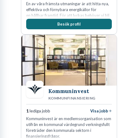
En av våra främsta utmaningar är att hitta nya,
effektiva och förnybara energikällor för
en hållbar framtid. För att lyckas behöver vi bli
fler medarbetare som vill göra skillnad.
Besök profil
Kommuninvest
KOMMUNFINANSIERING
1
lediga jobb
Visa jobb
Kommuninvest är en medlemsorganisation som
utifrån en kommunal värdegrund verkningsfullt
företräder den kommunala sektorn i
finansieringsfrågor.