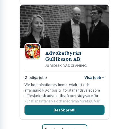
Advokatbyrån
Gulliksson AB
JURIDISK RÅDGIVNING
2
lediga jobb
Visa jobb
Vår kombination av immaterialrätt och
affärsjuridik gör oss till förstahandsvalet som
affärsjuridisk advokatbyrå och rådgivare för
kunskapsintensiva och idédrivna företag. Vår
expertis inom IP-tillgångar har gett oss en
Besök profil
marknadsledande position. Våra klienter väljer
oss för den kompetens som krävs för att
skydda, utveckla och kommersialisera
företagets viktigaste tillgångar.