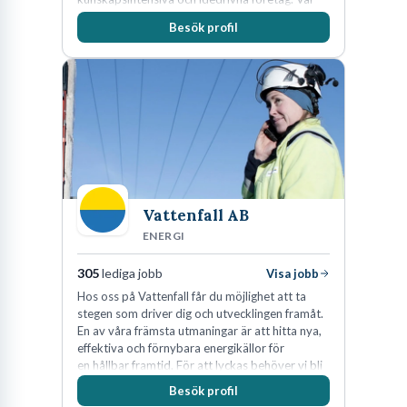
expertis inom IP-tillgångar har gett oss en
Besök profil
marknadsledande position. Våra klienter väljer
oss för den kompetens som krävs för att
skydda, utveckla och kommersialisera
företagets viktigaste tillgångar.
Vattenfall AB
ENERGI
305
lediga jobb
Visa jobb
Hos oss på Vattenfall får du möjlighet att ta
stegen som driver dig och utvecklingen framåt.
En av våra främsta utmaningar är att hitta nya,
effektiva och förnybara energikällor för
en hållbar framtid. För att lyckas behöver vi bli
fler medarbetare som vill göra skillnad.
Besök profil