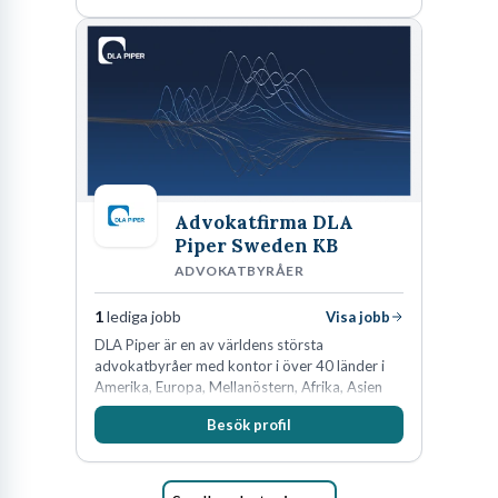
Advokatfirma DLA
Piper Sweden KB
ADVOKATBYRÅER
1
lediga jobb
Visa jobb
DLA Piper är en av världens största
advokatbyråer med kontor i över 40 länder i
Amerika, Europa, Mellanöstern, Afrika, Asien
och Oceanien. Vi är specialister inom
Besök profil
affärsjuridikens alla områden och vi har några
av världens ledande bolag som klienter. Med
fler än 450 jurister på fem kontor i Stockholm,
Köpenhamn, Århus, Oslo och Helsingfors kan vi