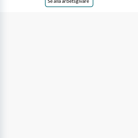
Se alla arbetsgivare
på DLA Piper erbjuda våra klienter en unik,
effektiv och gränsöverskridande nordisk
expertis. På vårt kontor i centrala Stockholm är
vi idag drygt 240 medarbetare.