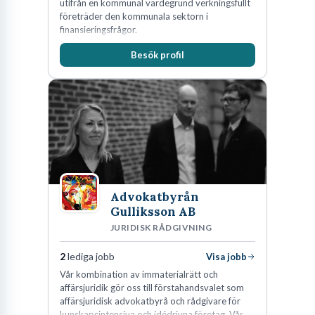
utifrån en kommunal värdegrund verkningsfullt
företräder den kommunala sektorn i
finansieringsfrågor.
Besök profil
Advokatbyrån
Gulliksson AB
JURIDISK RÅDGIVNING
2
lediga jobb
Visa jobb
Vår kombination av immaterialrätt och
affärsjuridik gör oss till förstahandsvalet som
affärsjuridisk advokatbyrå och rådgivare för
kunskapsintensiva och idédrivna företag. Vår