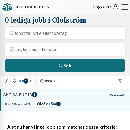
Logga in
0 lediga jobb i Olofström
Sök
Ort
Yrke
1
AKTIVA FILTER
1
Rensa alla
Olofström
BLEKINGE LÄN
Just nu har vi inga jobb som matchar dessa kriterier.