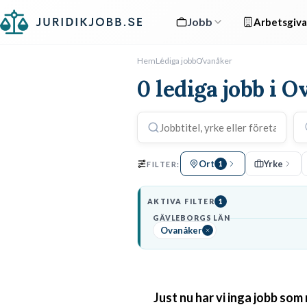
Jobb
Arbetsgiva
Hem
Lediga jobb
Ovanåker
0 lediga jobb i 
Ort
Yrke
FILTER:
1
AKTIVA FILTER
1
GÄVLEBORGS LÄN
Ovanåker
Just nu har vi inga jobb som