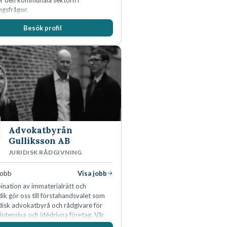
er den kommunala sektorn i
ngsfrågor.
Besök profil
Advokatbyrån
Gulliksson AB
JURIDISK RÅDGIVNING
jobb
Visa jobb
nation av immaterialrätt och
idik gör oss till förstahandsvalet som
idisk advokatbyrå och rådgivare för
ntensiva och idédrivna företag. Vår
inom IP-tillgångar har gett oss en