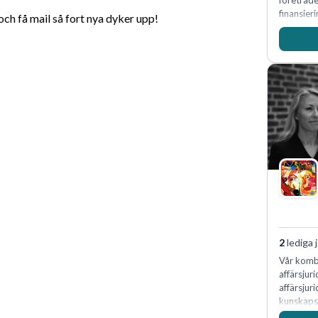
företräd
finansieri
h få mail så fort nya dyker upp!
2
lediga 
Vår kombi
affärsjur
affärsjur
kunskapsi
expertis 