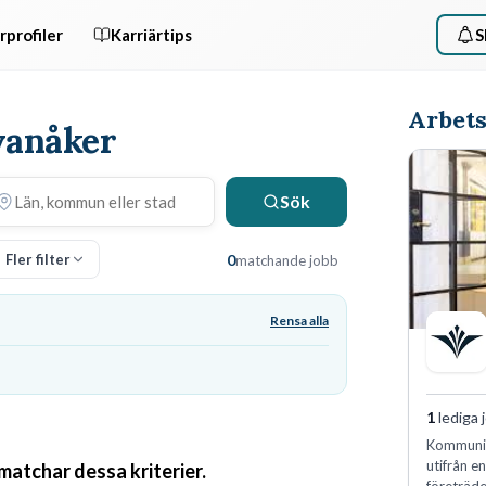
rprofiler
Karriärtips
S
Arbets
Ovanåker
Sök
Fler filter
0
matchande jobb
Rensa alla
1
lediga 
Kommunin
utifrån e
 matchar dessa kriterier.