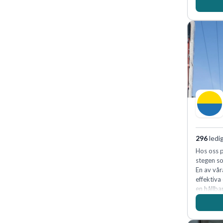
marknadsl
oss för d
skydda, 
företagets
296
ledi
Hos oss p
stegen so
En av vår
effektiva
en hållba
fler meda