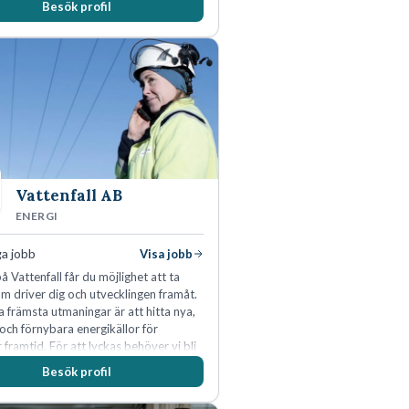
Besök profil
edande position. Våra klienter väljer
en kompetens som krävs för att
utveckla och kommersialisera
 viktigaste tillgångar.
Vattenfall AB
ENERGI
ga jobb
Visa jobb
å Vattenfall får du möjlighet att ta
m driver dig och utvecklingen framåt.
a främsta utmaningar är att hitta nya,
 och förnybara energikällor för
r framtid. För att lyckas behöver vi bli
rbetare som vill göra skillnad.
Besök profil