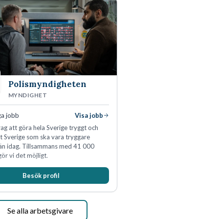
Polismyndigheten
MYNDIGHET
ga jobb
Visa jobb
ag att göra hela Sverige tryggt och
tt Sverige som ska vara tryggare
än idag. Tillsammans med 41 000
ör vi det möjligt.
Besök profil
Se alla arbetsgivare