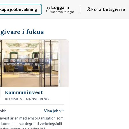
Logga in
kapa jobbevakning
För arbetsgivare
Se bevakningar
givare i fokus
Kommuninvest
KOMMUNFINANSIERING
jobb
Visa jobb
vest är en medlemsorganisation som
n kommunal värdegrund verkningsfullt