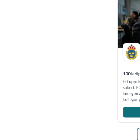
100
ledi
Ett uppdr
säkert. E
imorgon 
kollegor g