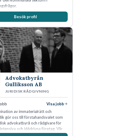
er den kommunala sektorn i
ngsfrågor.
Besök profil
Advokatbyrån
Gulliksson AB
JURIDISK RÅDGIVNING
jobb
Visa jobb
nation av immaterialrätt och
idik gör oss till förstahandsvalet som
idisk advokatbyrå och rådgivare för
ntensiva och idédrivna företag. Vår
inom IP-tillgångar har gett oss en