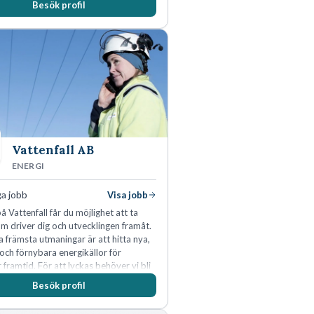
Besök profil
edande position. Våra klienter väljer
en kompetens som krävs för att
utveckla och kommersialisera
 viktigaste tillgångar.
Vattenfall AB
ENERGI
ga jobb
Visa jobb
å Vattenfall får du möjlighet att ta
m driver dig och utvecklingen framåt.
a främsta utmaningar är att hitta nya,
 och förnybara energikällor för
r framtid. För att lyckas behöver vi bli
rbetare som vill göra skillnad.
Besök profil