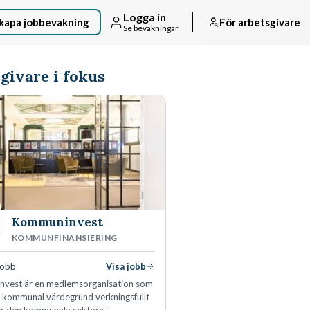
Logga in
kapa jobbevakning
För arbetsgivare
Se bevakningar
givare i fokus
Kommuninvest
KOMMUNFINANSIERING
jobb
Visa jobb
vest är en medlemsorganisation som
n kommunal värdegrund verkningsfullt