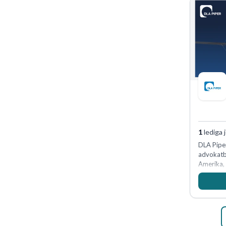
1
lediga 
DLA Piper
advokatby
Amerika, 
och Ocean
affärsjur
av världe
fler än 4
Köpenhamn
på DLA Pi