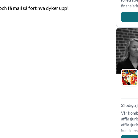
företräd
finansieri
h få mail så fort nya dyker upp!
2
lediga 
Vår kombi
affärsjur
affärsjur
kunskapsi
expertis 