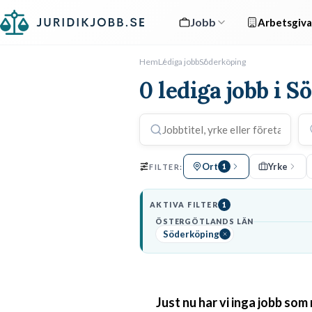
Jobb
Arbetsgiva
Hem
Lediga jobb
Söderköping
0 lediga jobb i 
Ort
Yrke
FILTER:
1
AKTIVA FILTER
1
ÖSTERGÖTLANDS LÄN
Söderköping
Just nu har vi inga jobb som