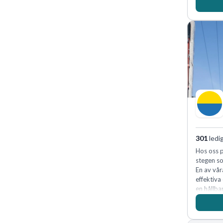
marknadsl
oss för d
skydda, 
företagets
301
ledi
Hos oss p
stegen so
En av vår
effektiva
en hållba
fler meda