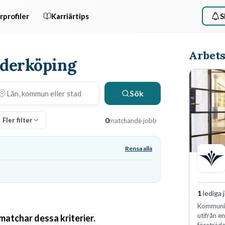
rprofiler
Karriärtips
S
Arbets
Söderköping
Sök
Fler filter
0
matchande jobb
Rensa alla
1
lediga 
Kommunin
utifrån e
 matchar dessa kriterier.