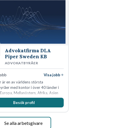
Advokatfirma DLA
Piper Sweden KB
ADVOKATBYRÅER
jobb
Visa jobb
 är en av världens största
råer med kontor i över 40 länder i
Europa, Mellanöstern, Afrika, Asien
ien. Vi är specialister inom
Besök profil
idikens alla områden och vi har några
ns ledande bolag som klienter. Med
50 jurister på fem kontor i Stockholm,
, Århus, Oslo och Helsingfors kan vi
Se alla arbetsgivare
per erbjuda våra klienter en unik,