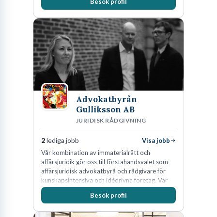
Besök profil
Advokatbyrån
Gulliksson AB
JURIDISK RÅDGIVNING
2
lediga jobb
Visa jobb
Vår kombination av immaterialrätt och
affärsjuridik gör oss till förstahandsvalet som
affärsjuridisk advokatbyrå och rådgivare för
kunskapsintensiva och idédrivna företag. Vår
expertis inom IP-tillgångar har gett oss en
Besök profil
marknadsledande position. Våra klienter väljer
oss för den kompetens som krävs för att
skydda, utveckla och kommersialisera