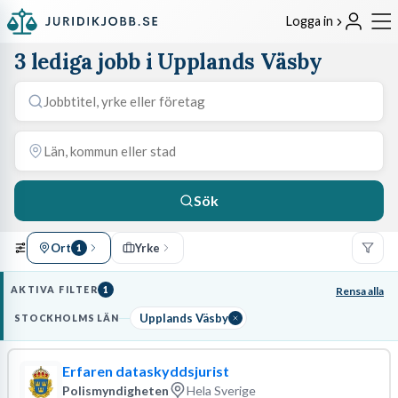
Logga in
3 lediga jobb i Upplands Väsby
Sök
Ort
Yrke
1
AKTIVA FILTER
1
Rensa alla
Upplands Väsby
STOCKHOLMS LÄN
Erfaren dataskyddsjurist
Polismyndigheten
Hela Sverige