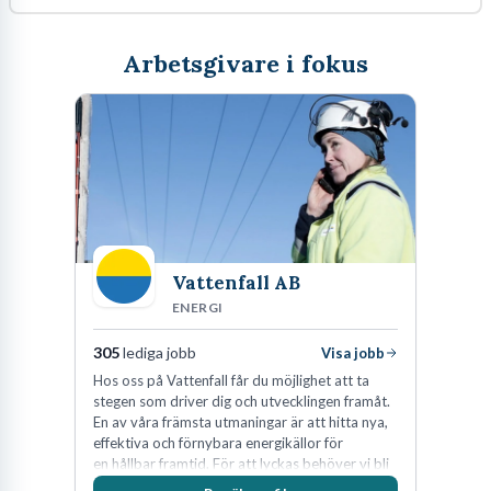
Arbetsgivare i fokus
Vattenfall AB
ENERGI
305
lediga jobb
Visa jobb
Hos oss på Vattenfall får du möjlighet att ta
stegen som driver dig och utvecklingen framåt.
En av våra främsta utmaningar är att hitta nya,
effektiva och förnybara energikällor för
en hållbar framtid. För att lyckas behöver vi bli
fler medarbetare som vill göra skillnad.