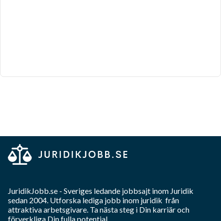
JuridikJobb.se
- Sveriges ledande jobbsajt inom
Juridik
sedan 2004. Utforska lediga jobb inom
juridik
från
attraktiva arbetsgivare. Ta nästa steg i Din karriär och
förverkliga Din fulla potential.