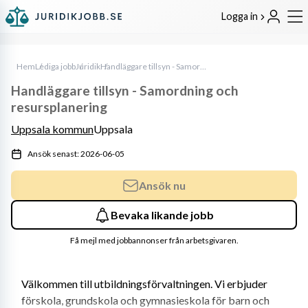
Logga in
Hem
Lediga jobb
Juridik
Handläggare tillsyn - Samordning och resursplanering
Handläggare tillsyn - Samordning och
resursplanering
Uppsala kommun
Uppsala
Ansök senast: 2026-06-05
Ansök nu
Bevaka likande jobb
Få mejl med jobbannonser från arbetsgivaren.
Välkommen till utbildningsförvaltningen. Vi erbjuder 
förskola, grundskola och gymnasieskola för barn och 