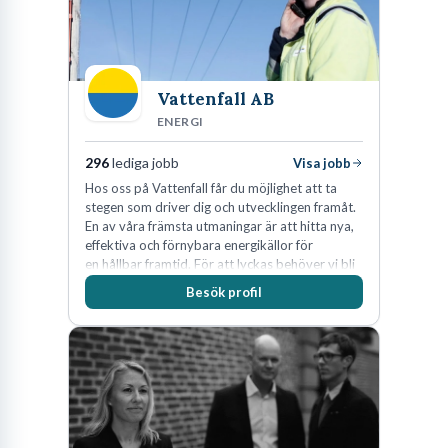
Vattenfall AB
ENERGI
296
lediga jobb
Visa jobb
Hos oss på Vattenfall får du möjlighet att ta
stegen som driver dig och utvecklingen framåt.
En av våra främsta utmaningar är att hitta nya,
effektiva och förnybara energikällor för
en hållbar framtid. För att lyckas behöver vi bli
fler medarbetare som vill göra skillnad.
Besök profil