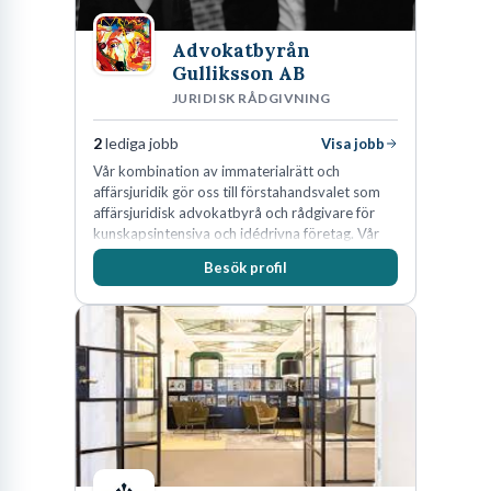
Advokatbyrån
Gulliksson AB
JURIDISK RÅDGIVNING
2
lediga jobb
Visa jobb
Vår kombination av immaterialrätt och
affärsjuridik gör oss till förstahandsvalet som
affärsjuridisk advokatbyrå och rådgivare för
kunskapsintensiva och idédrivna företag. Vår
expertis inom IP-tillgångar har gett oss en
Besök profil
marknadsledande position. Våra klienter väljer
oss för den kompetens som krävs för att
skydda, utveckla och kommersialisera
företagets viktigaste tillgångar.