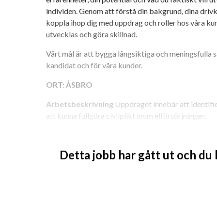
individen. Genom att förstå din bakgrund, dina drivk
koppla ihop dig med uppdrag och roller hos våra kund
utvecklas och göra skillnad.
Vårt mål är att bygga långsiktiga och meningsfulla 
kandidat och för våra kunder.
ORT: ÅSBRO
Arbetsbeskrivning
 Uppdraget innebär att identifie
att kunna fullgöra civilplikt inom elförsörjningen.
1. Genom uppsatta urvalskriterier och utifrån inkom
totalförsvarspliktiga för att kunna fullgöra civilplik
Detta jobb har gått ut och du
2. Upprätta nödvändigt underlag för inskrivning och 
Totalförsvarets plikt- och prövningsverk gällande de
utredning bedömts lämpliga att fullgöra civilplikt i
3. Ge stöd i handläggning av överklaganden och avb