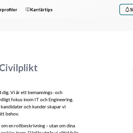
rprofiler
Karriärtips
S
ivilplikt
dig. Vi är ett bemannings- och 
ligt fokus inom IT och Engineering. 
andidater och kunder skapar vi 
tt behov.
r om en rollbeskrivning – utan om dina 
vecklas inom. Därför utgår vi alltid från 