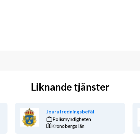
pliktiga som utreds.
 i både telefon och skrift.
iktiga.
att utveckla rutiner och processer.
Liknande tjänster
didatnivå inom statsvetenskap, juridik 
Jourutredningsbefäl
gning som inneburit att fatta beslut 
Polismyndigheten
fem åren.
Kronobergs län
 offentlig verksamhet eller statligt 