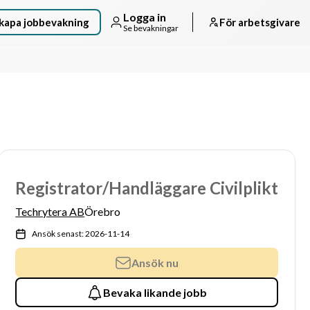
Logga in
kapa jobbevakning
För arbetsgivare
Se bevakningar
Registrator/Handläggare Civilplikt
Techrytera AB
Örebro
Ansök senast: 2026-11-14
Ansök nu
Bevaka likande jobb