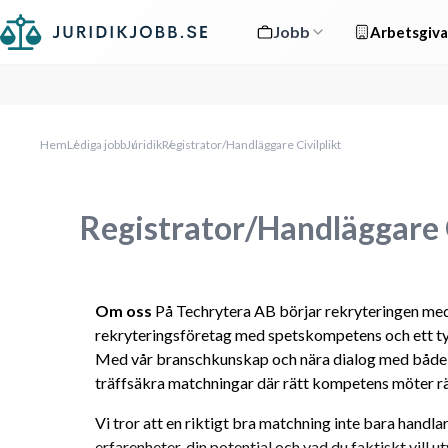
Jobb
Arbetsgiva
Hem
Lediga jobb
Juridik
Registrator/Handläggare Civilplikt
Registrator/Handläggare C
Om oss
 På Techrytera AB börjar rekryteringen med 
rekryteringsföretag med spetskompetens och ett tyd
Med vår branschkunskap och nära dialog med både k
träffsäkra matchningar där rätt kompetens möter rä
Vi tror att en riktigt bra matchning inte bara handla
erfarenheter, din potential och vad du faktiskt vill ut