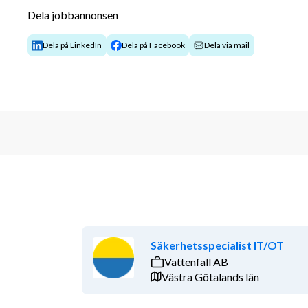
Dela jobbannonsen
4. Hantera löpande administration för totalförsvars
5. Hantera löpande kontakt med totalförsvarspliktiga
Dela på LinkedIn
Dela på Facebook
Dela via mail
6. Hantera sekretessbelagda uppgifter.
7. Samverka internt och externt.
8. Ge stöd i utbildningsplanering för totalförsvarspl
9. Bidra till enhetens verksamhetsutveckling genom 
Skallkrav
Konsulten ska ha universitetsutbildning på minst kan
eller personalvetenskap.
Säkerhetsspecialist IT/OT
Konsulten ska ha arbetat med utredning eller handläg
Vattenfall AB
som påverkar individer under minst 2 år, de senaste 
Västra Götalands län
Konsulten ska ha minst ett års arbetserfarenhet inom