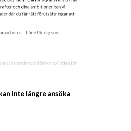
rafter och dina ambitioner kan vi 
er där du får rätt förutsättningar att 
samarbeten – både för dig som 
ra och utreda totalförsvarspliktiga för 
na underlag utreda 
t inom elförsörjningen.
 kan inte längre ansöka
göra framställningar om inskrivning till 
 totalförsvarspliktiga som efter 
nom elförsörjningen.
rott.