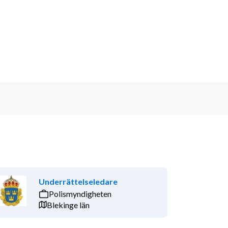
Underrättelseledare
Polismyndigheten
Blekinge län