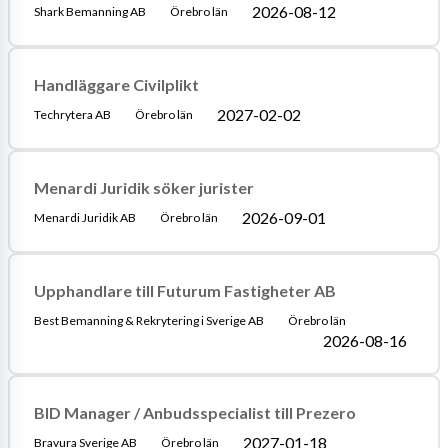
2026-08-12
Shark Bemanning AB
Örebro län
Handläggare Civilplikt
2027-02-02
Techrytera AB
Örebro län
Menardi Juridik söker jurister
2026-09-01
Menardi Juridik AB
Örebro län
Upphandlare till Futurum Fastigheter AB
Best Bemanning & Rekrytering i Sverige AB
Örebro län
2026-08-16
BID Manager / Anbudsspecialist till Prezero
2027-01-18
Bravura Sverige AB
Örebro län