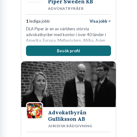
Piper Sweden KB
ADVOKATBYRÅER
1
lediga jobb
Visa jobb
DLA Piper är en av världens största
advokatbyråer med kontor i över 40 länder i
Amerika, Europa, Mellanöstern, Afrika, Asien
och Oceanien. Vi är specialister inom
Besök profil
affärsjuridikens alla områden och vi har några
av världens ledande bolag som klienter. Med
fler än 450 jurister på fem kontor i Stockholm,
Köpenhamn, Århus, Oslo och Helsingfors kan vi
på DLA Piper erbjuda våra klienter en unik,
effektiv och gränsöverskridande nordisk
expertis. På vårt kontor i centrala Stockholm är
vi idag drygt 240 medarbetare.
Advokatbyrån
Gulliksson AB
JURIDISK RÅDGIVNING