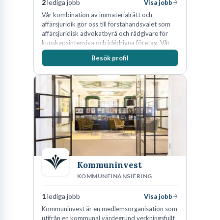
2
lediga jobb
Visa jobb
Vår kombination av immaterialrätt och
affärsjuridik gör oss till förstahandsvalet som
affärsjuridisk advokatbyrå och rådgivare för
kunskapsintensiva och idédrivna företag. Vår
expertis inom IP-tillgångar har gett oss en
Besök profil
marknadsledande position. Våra klienter väljer
oss för den kompetens som krävs för att
skydda, utveckla och kommersialisera
företagets viktigaste tillgångar.
Kommuninvest
KOMMUNFINANSIERING
1
lediga jobb
Visa jobb
Kommuninvest är en medlemsorganisation som
utifrån en kommunal värdegrund verkningsfullt