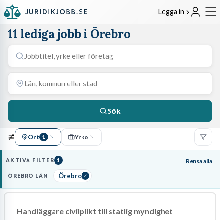
Logga in
11 lediga jobb i Örebro
Sök
Ort
Yrke
1
AKTIVA FILTER
1
Rensa alla
Örebro
ÖREBRO LÄN
Handläggare civilplikt till statlig myndighet