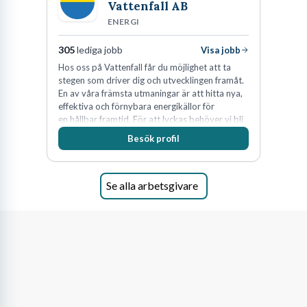
Vattenfall AB
ENERGI
305
lediga jobb
Visa jobb
Hos oss på Vattenfall får du möjlighet att ta
stegen som driver dig och utvecklingen framåt.
En av våra främsta utmaningar är att hitta nya,
effektiva och förnybara energikällor för
en hållbar framtid. För att lyckas behöver vi bli
fler medarbetare som vill göra skillnad.
Besök profil
Se alla arbetsgivare