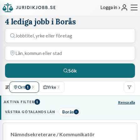
Logga in
4 lediga jobb i Borås
Sök
Ort
Yrke
1
AKTIVA FILTER
1
Rensa alla
Borås
VÄSTRA GÖTALANDS LÄN
Nämndsekreterare / Kommunikatör