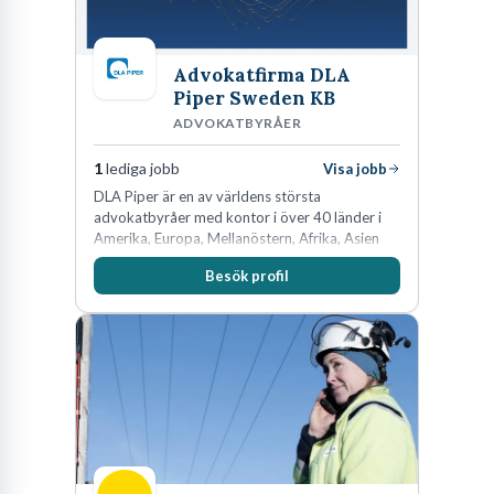
Advokatfirma DLA
Piper Sweden KB
ADVOKATBYRÅER
1
lediga jobb
Visa jobb
DLA Piper är en av världens största
advokatbyråer med kontor i över 40 länder i
Amerika, Europa, Mellanöstern, Afrika, Asien
och Oceanien. Vi är specialister inom
Besök profil
affärsjuridikens alla områden och vi har några
av världens ledande bolag som klienter. Med
fler än 450 jurister på fem kontor i Stockholm,
Köpenhamn, Århus, Oslo och Helsingfors kan vi
på DLA Piper erbjuda våra klienter en unik,
effektiv och gränsöverskridande nordisk
expertis. På vårt kontor i centrala Stockholm är
vi idag drygt 240 medarbetare.