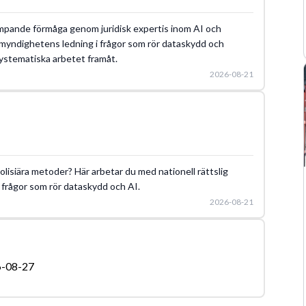
ämpande förmåga genom juridisk expertis inom AI och
ill myndighetens ledning i frågor som rör dataskydd och
ystematiska arbetet framåt.
2026-08-21
olisiära metoder? Här arbetar du med nationell rättslig
a frågor som rör dataskydd och AI.
2026-08-21
-08-27