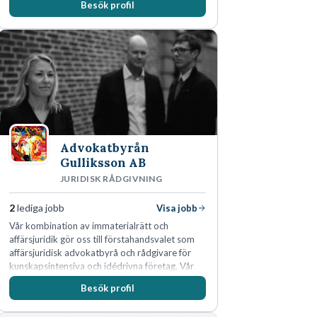
Besök profil
Advokatbyrån
Gulliksson AB
JURIDISK RÅDGIVNING
2
lediga jobb
Visa jobb
Vår kombination av immaterialrätt och
affärsjuridik gör oss till förstahandsvalet som
affärsjuridisk advokatbyrå och rådgivare för
kunskapsintensiva och idédrivna företag. Vår
expertis inom IP-tillgångar har gett oss en
Besök profil
marknadsledande position. Våra klienter väljer
oss för den kompetens som krävs för att