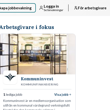
Logga in
kapa jobbevakning
För arbetsgivare
Se bevakningar
Arbetsgivare i fokus
Kommuninvest
KOMMUNFINANSIERING
1
lediga jobb
Visa jobb
Kommuninvest är en medlemsorganisation som
utifrån en kommunal värdegrund verkningsfullt