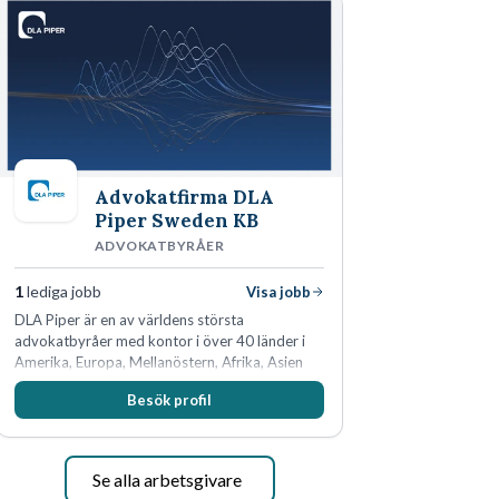
skydda, utveckla och kommersialisera
företagets viktigaste tillgångar.
Advokatfirma DLA
Piper Sweden KB
ADVOKATBYRÅER
1
lediga jobb
Visa jobb
DLA Piper är en av världens största
advokatbyråer med kontor i över 40 länder i
Amerika, Europa, Mellanöstern, Afrika, Asien
och Oceanien. Vi är specialister inom
Besök profil
affärsjuridikens alla områden och vi har några
av världens ledande bolag som klienter. Med
fler än 450 jurister på fem kontor i Stockholm,
Köpenhamn, Århus, Oslo och Helsingfors kan vi
Se alla arbetsgivare
på DLA Piper erbjuda våra klienter en unik,