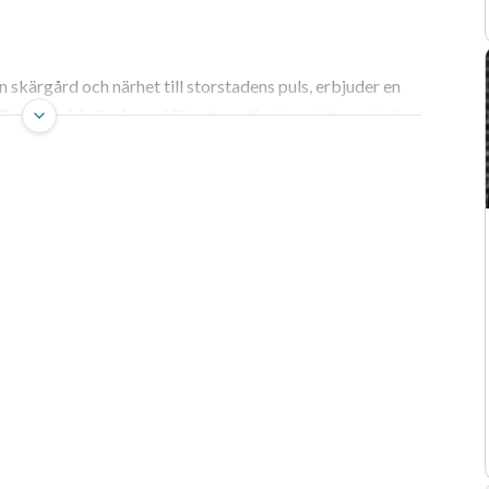
skärgård och närhet till storstadens puls, erbjuder en
Denna guide är skapad för att ge dig de verktyg och den
 jobb i Ekerö.
r Väntar Dina Nästa
skärgård och närhet till storstadens puls, erbjuder en
tt söka lediga jobb i Ekerö är att investera i en
isera på ett sällsynt vis. Här finns en dynamisk miljö för
år inför nya karriärsteg. Oavsett om du drömmer om en
tt lokalt företag, eller kanske en position som för dig