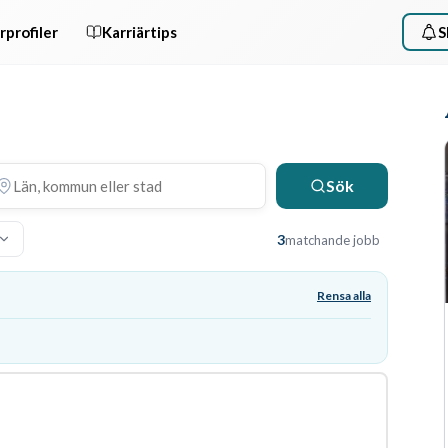
rprofiler
Karriärtips
S
Sök
3
matchande jobb
Rensa alla