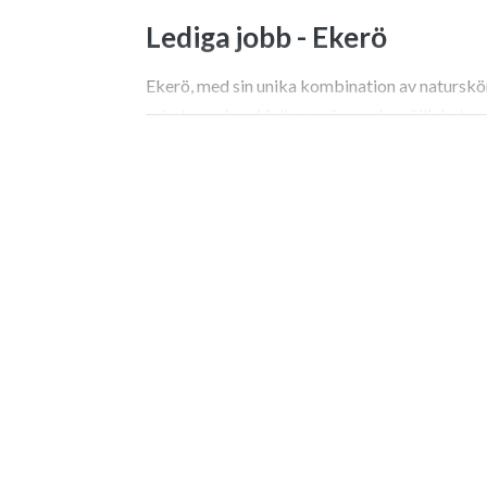
Lediga jobb -
Ekerö
Ekerö, med sin unika kombination av naturskön 
arbetsmarknad full av spännande möjligheter. 
insikt du behöver för att navigera bland lediga
Välkommen till Ekerö – Hä
Karriärmöjligheter
Ekerö, med sin unika kombination av naturskön 
arbetsmarknad full av spännande möjligheter. A
livskvalitet där arbetsliv och fritid kan harmon
både etablerade yrkespersoner och de som st
roll inom offentlig sektor, en nischad tjänst i e