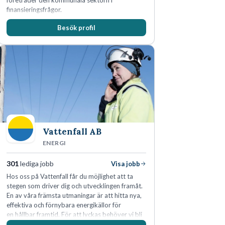
företräder den kommunala sektorn i
finansieringsfrågor.
Besök profil
Vattenfall AB
ENERGI
301
lediga jobb
Visa jobb
Hos oss på Vattenfall får du möjlighet att ta
stegen som driver dig och utvecklingen framåt.
En av våra främsta utmaningar är att hitta nya,
effektiva och förnybara energikällor för
en hållbar framtid. För att lyckas behöver vi bli
fler medarbetare som vill göra skillnad.