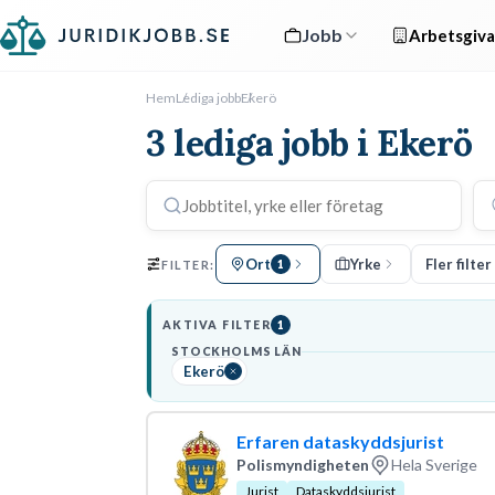
Jobb
Arbetsgiva
Hem
Lediga jobb
Ekerö
3 lediga jobb i Ekerö
Ort
Yrke
Fler filter
FILTER:
1
AKTIVA FILTER
1
STOCKHOLMS LÄN
Ekerö
Erfaren dataskyddsjurist
Polismyndigheten
Hela Sverige
Jurist
Dataskyddsjurist