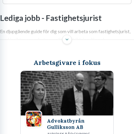
Lediga jobb -
Fastighetsjurist
En djupgående guide för dig som vill arbeta som fastighetsjurist,
med insikter om arbetsuppgifter, utbildning, lön och
framtidsutsikter.
Arbetsgivare i fokus
Jobba som fastighetsjurist – en
dynamisk karriär inom
specialistjuridik
Marken vi står på, och byggnaderna som vilar där, utgör
fundamentet i stora delar av svensk ekonomi. Den som kliver in i
Advokatbyrån
Gulliksson AB
rollen som fastighetsjurist hamnar oundvikligen i
JURIDISK RÅDGIVNING