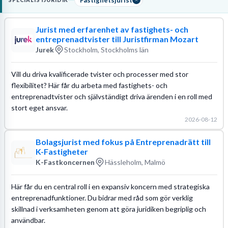
SPECIALISTJURIDIK
praktiska ärenden.
Jurist med erfarenhet av fastighets- och
Läs mer om yrket:
entreprenadtvister till Juristfirman Mozart
Löneguide
Arbetsuppgifter
Utbildningsguide
Jurek
Stockholm, Stockholms län
Vill du driva kvalificerade tvister och processer med stor
flexibilitet? Här får du arbeta med fastighets- och
entreprenadtvister och självständigt driva ärenden i en roll med
stort eget ansvar.
2026-08-12
Bolagsjurist med fokus på Entreprenadrätt till
K-Fastigheter
K-Fastkoncernen
Hässleholm, Malmö
Här får du en central roll i en expansiv koncern med strategiska
entreprenadfunktioner. Du bidrar med råd som gör verklig
skillnad i verksamheten genom att göra juridiken begriplig och
användbar.