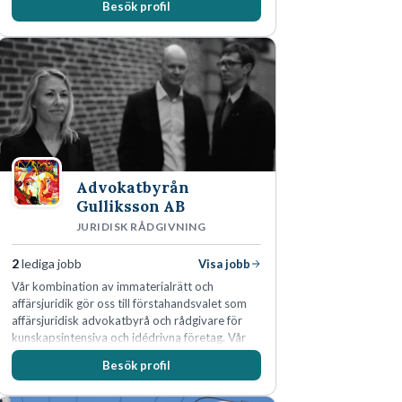
Besök profil
Advokatbyrån
Gulliksson AB
JURIDISK RÅDGIVNING
2
lediga jobb
Visa jobb
Vår kombination av immaterialrätt och
affärsjuridik gör oss till förstahandsvalet som
affärsjuridisk advokatbyrå och rådgivare för
kunskapsintensiva och idédrivna företag. Vår
expertis inom IP-tillgångar har gett oss en
Besök profil
marknadsledande position. Våra klienter väljer
oss för den kompetens som krävs för att