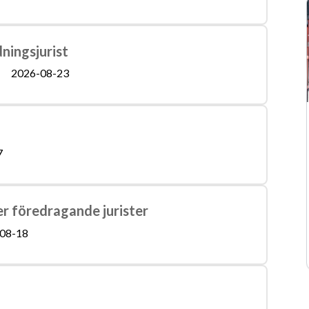
ningsjurist
2026-08-23
7
r föredragande jurister
08-18