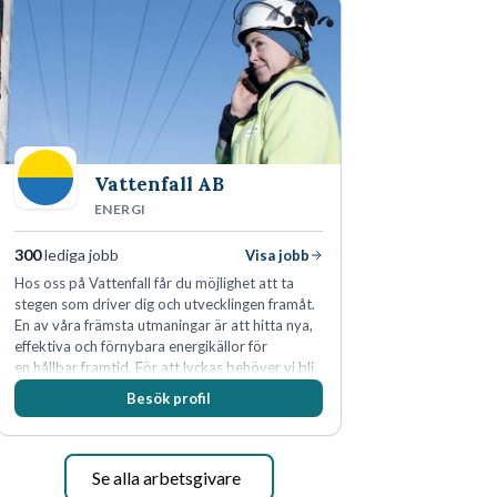
skydda, utveckla och kommersialisera
företagets viktigaste tillgångar.
Vattenfall AB
ENERGI
300
lediga jobb
Visa jobb
Hos oss på Vattenfall får du möjlighet att ta
stegen som driver dig och utvecklingen framåt.
En av våra främsta utmaningar är att hitta nya,
effektiva och förnybara energikällor för
en hållbar framtid. För att lyckas behöver vi bli
fler medarbetare som vill göra skillnad.
Besök profil
Se alla arbetsgivare