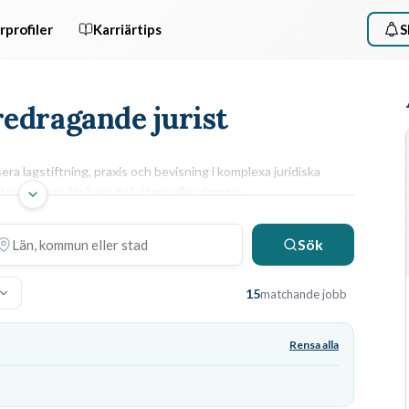
rprofiler
Karriärtips
S
redragande jurist
a lagstiftning, praxis och bevisning i komplexa juridiska
nterar dessa för beslutsfattare eller domare.
ARBETSUPPGIFTER & KRAV
Du granskar inkomna handlingar, genomför
Sök
rättsutredningar och formulerar beslutsförslag som
r,
följer gällande lagstiftning. Arbetet kräver en
15
matchande jobb
juristexamen
och förmågan att muntligt föredra
ärendet för en beslutsfattare, där du tydligt
argumenterar för din
juridiska bedömning
.
Rensa alla
Förvaltningsrätt
Rättsutredning
bildningsguide
Beslutsskrivning