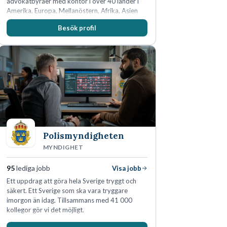
advokatbyråer med kontor i över 40 länder i
Amerika, Europa, Mellanöstern, Afrika, Asien
och Oceanien. Vi är specialister inom
Besök profil
affärsjuridikens alla områden och vi har några
av världens ledande bolag som klienter. Med
fler än 450 jurister på fem kontor i Stockholm,
Köpenhamn, Århus, Oslo och Helsingfors kan vi
på DLA Piper erbjuda våra klienter en unik,
effektiv och gränsöverskridande nordisk
expertis. På vårt kontor i centrala Stockholm är
vi idag drygt 240 medarbetare.
Polismyndigheten
MYNDIGHET
95
lediga jobb
Visa jobb
Ett uppdrag att göra hela Sverige tryggt och
säkert. Ett Sverige som ska vara tryggare
imorgon än idag. Tillsammans med 41 000
kollegor gör vi det möjligt.