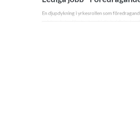
En djupdykning i yrkesrollen som föredragande 
och hur du tar första steget i din juridiska karri
Sök jobb som föredragande j
maskinrum
Att kliva in i rollen som föredragande jurist in
rättsväsendet. Det är en position som kräver s
det relevanta ur enorma mängder information. 
möts man av en arbetsmarknad som i hög grad 
tyngdpunkt på förvaltningsdomstolarna och s
Många nyexaminerade jurister blickar tidigt m
lockar mer erfarna analytiker som vill fördjup