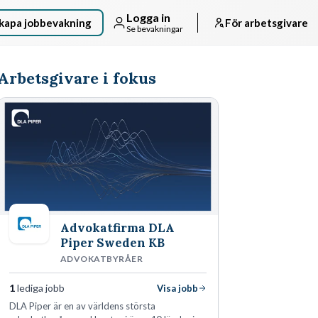
Logga in
kapa jobbevakning
För arbetsgivare
Se bevakningar
Arbetsgivare i fokus
Advokatfirma DLA
Piper Sweden KB
ADVOKATBYRÅER
1
lediga jobb
Visa jobb
DLA Piper är en av världens största