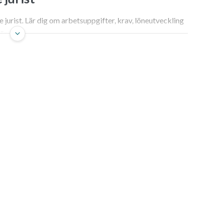
jurist. Lär dig om arbetsuppgifter, krav, löneutveckling
är.
urist – Din väg in i rättens
nebär att placera sig i det absoluta navet av det svenska
kärpa, integritet och en orubblig förmåga att sålla fram
När det blir dags att sök jobb som föredragande jurist
är koncentrerad till den offentliga sektorn, med
törre statliga myndigheter
.
ot denna karriärväg. Men visst är det så att yrket även
a sig inom specifik processrätt. Den som aktivt granskar