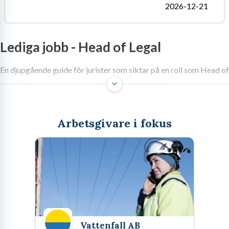
2026-12-21
Lediga jobb -
Head of Legal
En djupgående guide för jurister som siktar på en roll som Head of
Legal, från karriärsteg och utbildning till löneförväntningar och
strategiskt ansvar.
Arbetsgivare i fokus
Sök jobb som Head of Legal – Din
nästa strategiska nyckelroll
När du har arbetat några år som senior bolagsjurist eller varit
delägare på en affärsjuridisk byrå, börjar tankarna ofta vandra
mot nästa naturliga steg. Att bestämma sig för att sök jobb som
Vattenfall AB