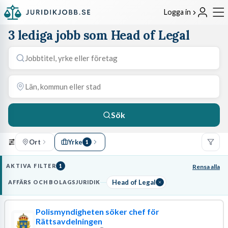
Logga in
3 lediga jobb som Head of Legal
Sök
Ort
Yrke
1
AKTIVA FILTER
1
Rensa alla
Head of Legal
AFFÄRS OCH BOLAGSJURIDIK
Polismyndigheten söker chef för
Rättsavdelningen