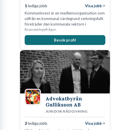
lönsamhet, effektiviserade en process eller räddade en kritisk
1
lediga jobb
Visa jobb
affär.
Kommuninvest är en medlemsorganisation som
utifrån en kommunal värdegrund verkningsfullt
För att lyckas landa en intervju för en Head of Legal behöver ditt
företräder den kommunala sektorn i
CV och ditt personliga brev tydligt spegla ett moget ledarskap.
finansieringsfrågor.
Styrelsen vill se bevis på att du kan bygga, utveckla och leda ett
Besök profil
team av vassa jurister. Du förväntas ha förmågan att prioritera
iskallt när hela organisationen drar i din avdelning samtidigt.
Självklart handlar det om att kunna säga nej på ett sätt som
verksamheten respekterar, men ännu hellre om att kunna säga att
affären är möjlig om upplägget struktureras om från grunden.
Det viktiga att komma ihåg är dock att varje bolag definierar
rollen lite olika. I ett snabbväxande tech-startup kan du till en
Advokatbyrån
början vara den enda juristen, vilket betyder att du måste vara
Gulliksson AB
JURIDISK RÅDGIVNING
beredd att hantera allt från tunga mjukvaruavtal till att granska
hyreskontrakt för det nya kontoret. I en börsnoterad
2
lediga jobb
Visa jobb
industrikoncern kretsar din vardag snarare om bolagsstyrning,