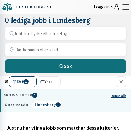
Logga in
0 lediga jobb i Lindesberg
Sök
Ort
Yrke
1
AKTIVA FILTER
1
Rensa alla
Lindesberg
ÖREBRO LÄN
Just nu har vi inga jobb som matchar dessa kriterier.