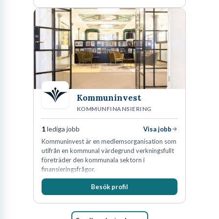
oss för den kompetens som krävs för att
skydda, utveckla och kommersialisera
företagets viktigaste tillgångar.
Kommuninvest
KOMMUNFINANSIERING
1
lediga jobb
Visa jobb
Kommuninvest är en medlemsorganisation som
utifrån en kommunal värdegrund verkningsfullt
företräder den kommunala sektorn i
finansieringsfrågor.
Besök profil