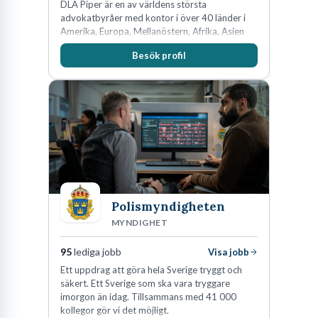
DLA Piper är en av världens största
advokatbyråer med kontor i över 40 länder i
Amerika, Europa, Mellanöstern, Afrika, Asien
och Oceanien. Vi är specialister inom
Besök profil
affärsjuridikens alla områden och vi har några
av världens ledande bolag som klienter. Med
fler än 450 jurister på fem kontor i Stockholm,
Köpenhamn, Århus, Oslo och Helsingfors kan vi
på DLA Piper erbjuda våra klienter en unik,
effektiv och gränsöverskridande nordisk
expertis. På vårt kontor i centrala Stockholm är
vi idag drygt 240 medarbetare.
Polismyndigheten
MYNDIGHET
95
lediga jobb
Visa jobb
Ett uppdrag att göra hela Sverige tryggt och
säkert. Ett Sverige som ska vara tryggare
imorgon än idag. Tillsammans med 41 000
kollegor gör vi det möjligt.