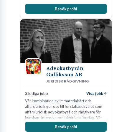
Besök profil
Advokatbyrån
Gulliksson AB
JURIDISK RÅDGIVNING
2
lediga jobb
Visa jobb
Vår kombination av immaterialrätt och
affärsjuridik gör oss till förstahandsvalet som
affärsjuridisk advokatbyrå och rådgivare för
kunskapsintensiva och idédrivna företag. Vår
expertis inom IP-tillgångar har gett oss en
Besök profil
marknadsledande position. Våra klienter väljer