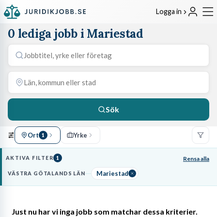
Logga in
0 lediga jobb i Mariestad
Sök
Ort
Yrke
1
AKTIVA FILTER
1
Rensa alla
Mariestad
VÄSTRA GÖTALANDS LÄN
Just nu har vi inga jobb som matchar dessa kriterier.