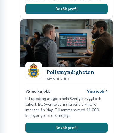
och Oceanien. Vi är specialister inom
Besök profil
affärsjuridikens alla områden och vi har några
av världens ledande bolag som klienter. Med
fler än 450 jurister på fem kontor i Stockholm,
Köpenhamn, Århus, Oslo och Helsingfors kan vi
på DLA Piper erbjuda våra klienter en unik,
effektiv och gränsöverskridande nordisk
expertis. På vårt kontor i centrala Stockholm är
vi idag drygt 240 medarbetare.
Polismyndigheten
MYNDIGHET
95
lediga jobb
Visa jobb
Ett uppdrag att göra hela Sverige tryggt och
säkert. Ett Sverige som ska vara tryggare
imorgon än idag. Tillsammans med 41 000
kollegor gör vi det möjligt.
Besök profil