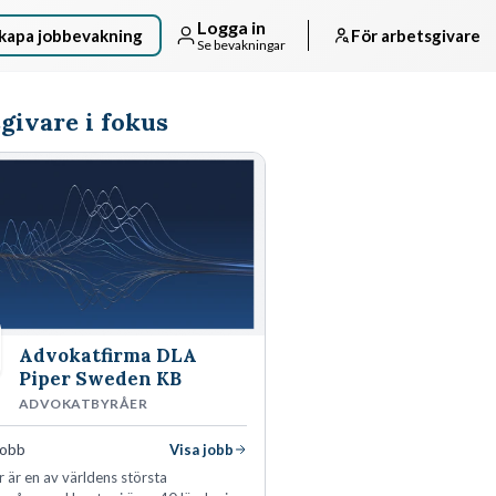
Logga in
kapa jobbevakning
För arbetsgivare
Se bevakningar
givare i fokus
Advokatfirma DLA
Piper Sweden KB
ADVOKATBYRÅER
jobb
Visa jobb
 är en av världens största