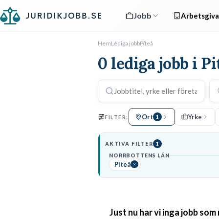
Jobb
Arbetsgiva
Hem
Lediga jobb
Piteå
0 lediga jobb i Pi
Ort
Yrke
FILTER:
1
AKTIVA FILTER
1
NORRBOTTENS LÄN
Piteå
Just nu har vi inga jobb som