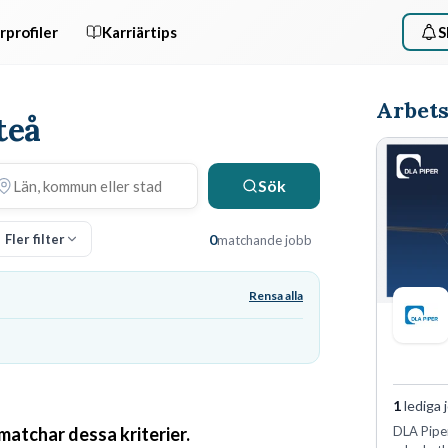
rprofiler
Karriärtips
S
Arbets
teå
Sök
Fler filter
0
matchande jobb
Rensa alla
1
lediga 
 matchar dessa kriterier.
DLA Piper