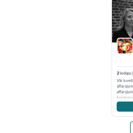
2
lediga 
Vår kombi
affärsjur
affärsjur
kunskapsi
expertis 
marknadsl
oss för d
skydda, 
företagets