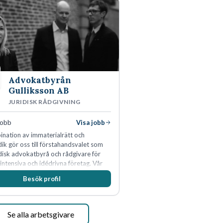
Advokatbyrån
Gulliksson AB
JURIDISK RÅDGIVNING
jobb
Visa jobb
nation av immaterialrätt och
idik gör oss till förstahandsvalet som
idisk advokatbyrå och rådgivare för
ntensiva och idédrivna företag. Vår
inom IP-tillgångar har gett oss en
Besök profil
edande position. Våra klienter väljer
en kompetens som krävs för att
utveckla och kommersialisera
 viktigaste tillgångar.
Se alla arbetsgivare