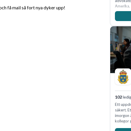
advokatby
Amerika, 
h få mail så fort nya dyker upp!
och Ocean
affärsjur
av världe
fler än 4
Köpenhamn
på DLA Pi
effektiv 
expertis.
vi idag 
102
ledi
Ett uppdr
säkert. E
imorgon 
kollegor g