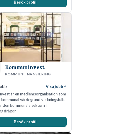
Besök profil
Kommuninvest
KOMMUNFINANSIERING
jobb
Visa jobb
vest är en medlemsorganisation som
n kommunal värdegrund verkningsfullt
er den kommunala sektorn i
ngsfrågor.
Besök profil