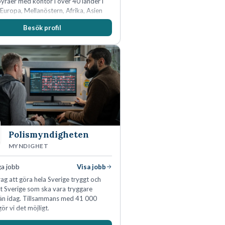
råer med kontor i över 40 länder i
Europa, Mellanöstern, Afrika, Asien
ien. Vi är specialister inom
Besök profil
idikens alla områden och vi har några
ns ledande bolag som klienter. Med
50 jurister på fem kontor i Stockholm,
, Århus, Oslo och Helsingfors kan vi
per erbjuda våra klienter en unik,
och gränsöverskridande nordisk
 På vårt kontor i centrala Stockholm är
drygt 240 medarbetare.
Polismyndigheten
MYNDIGHET
ga jobb
Visa jobb
ag att göra hela Sverige tryggt och
tt Sverige som ska vara tryggare
än idag. Tillsammans med 41 000
ör vi det möjligt.