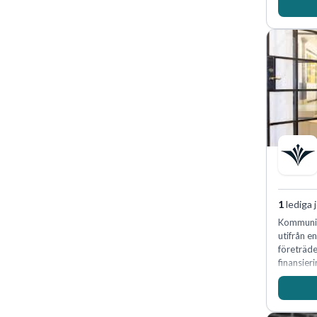
1
lediga 
Kommunin
utifrån e
företräd
finansieri