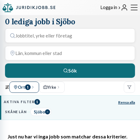
Logga in
0 lediga jobb i Sjöbo
Sök
Ort
Yrke
1
AKTIVA FILTER
1
Rensa alla
Sjöbo
SKÅNE LÄN
Just nu har vi inga jobb som matchar dessa kriterier.