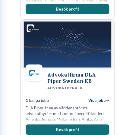
en hållbar framtid. För att lyckas behöver vi bli
fler medarbetare som vill göra skillnad.
Besök profil
Advokatfirma DLA
Piper Sweden KB
ADVOKATBYRÅER
1
lediga jobb
Visa jobb
DLA Piper är en av världens största
advokatbyråer med kontor i över 40 länder i
Amerika, Europa, Mellanöstern, Afrika, Asien
och Oceanien. Vi är specialister inom
Besök profil
affärsjuridikens alla områden och vi har några