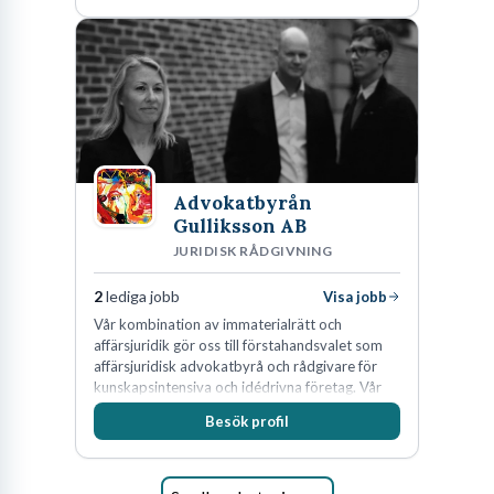
av världens ledande bolag som klienter. Med
fler än 450 jurister på fem kontor i Stockholm,
Köpenhamn, Århus, Oslo och Helsingfors kan vi
på DLA Piper erbjuda våra klienter en unik,
effektiv och gränsöverskridande nordisk
expertis. På vårt kontor i centrala Stockholm är
vi idag drygt 240 medarbetare.
Advokatbyrån
Gulliksson AB
JURIDISK RÅDGIVNING
2
lediga jobb
Visa jobb
Vår kombination av immaterialrätt och
affärsjuridik gör oss till förstahandsvalet som
affärsjuridisk advokatbyrå och rådgivare för
kunskapsintensiva och idédrivna företag. Vår
expertis inom IP-tillgångar har gett oss en
Besök profil
marknadsledande position. Våra klienter väljer
oss för den kompetens som krävs för att
skydda, utveckla och kommersialisera
företagets viktigaste tillgångar.