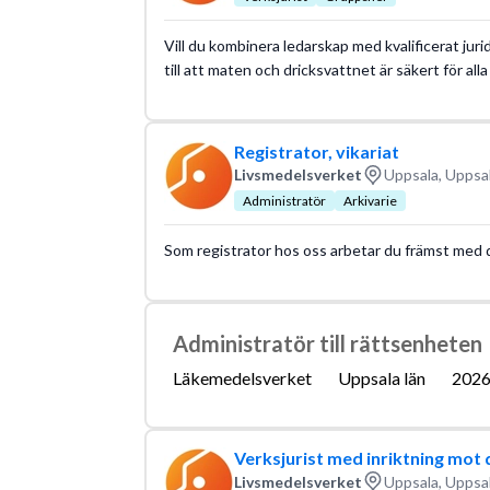
Vill du kombinera ledarskap med kvalificerat juri
till att maten och dricksvattnet är säkert för al
Registrator, vikariat
Livsmedelsverket
Uppsala, Uppsal
Administratör
Arkivarie
Som registrator hos oss arbetar du främst med d
Administratör till rättsenheten
Läkemedelsverket
Uppsala län
2026
Verksjurist med inriktning mot d
Livsmedelsverket
Uppsala, Uppsal