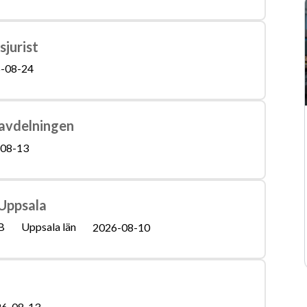
jurist
-08-24
savdelningen
08-13
 Uppsala
B
Uppsala län
2026-08-10
6-08-13