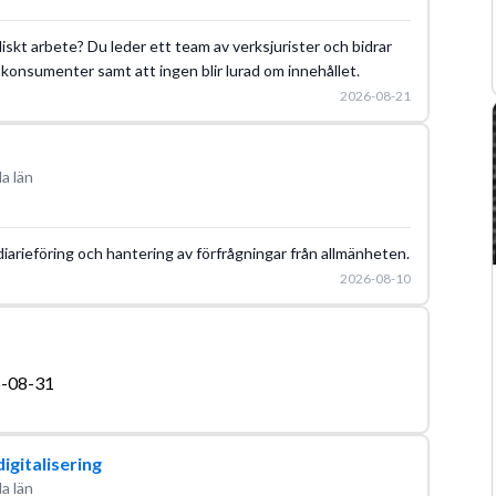
diskt arbete? Du leder ett team av verksjurister och bidrar
la konsumenter samt att ingen blir lurad om innehållet.
2026-08-21
a län
iarieföring och hantering av förfrågningar från allmänheten.
2026-08-10
-08-31
igitalisering
a län