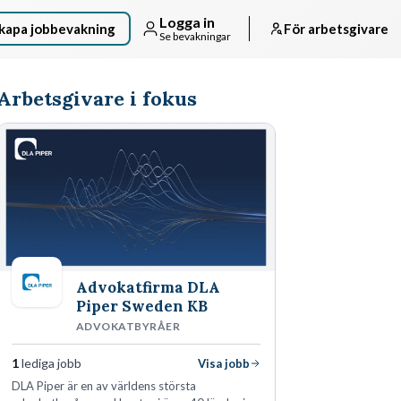
Logga in
kapa jobbevakning
För arbetsgivare
Se bevakningar
Arbetsgivare i fokus
Advokatfirma DLA
Piper Sweden KB
ADVOKATBYRÅER
1
lediga jobb
Visa jobb
DLA Piper är en av världens största