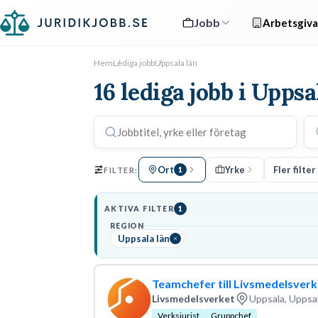
Jobb
Arbetsgiva
Hem
Lediga jobb
Uppsala län
16 lediga jobb i Uppsa
Ort
Yrke
Fler filter
FILTER:
1
AKTIVA FILTER
1
REGION
Uppsala län
Teamchefer till Livsmedelsverke
Livsmedelsverket
Uppsala, Uppsal
Verksjurist
Gruppchef