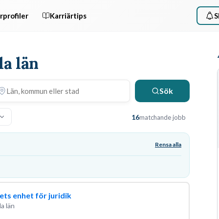
rprofiler
Karriärtips
S
la län
Sök
16
matchande jobb
Rensa alla
ts enhet för juridik
a län