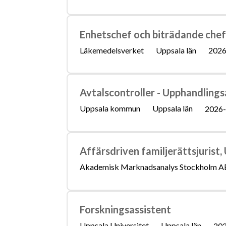
Enhetschef och biträdande chefs
Läkemedelsverket
Uppsala län
2026
Avtalscontroller - Upphandling
Uppsala kommun
Uppsala län
2026-
Affärsdriven familjerättsjurist,
Akademisk Marknadsanalys Stockholm A
Forskningsassistent
Uppsala Universitet
Uppsala län
202