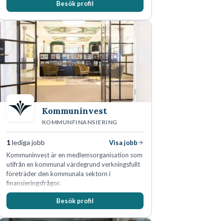
Besök profil
marknadsledande position. Våra klienter väljer
oss för den kompetens som krävs för att
skydda, utveckla och kommersialisera
företagets viktigaste tillgångar.
Kommuninvest
KOMMUNFINANSIERING
1
lediga jobb
Visa jobb
Kommuninvest är en medlemsorganisation som
utifrån en kommunal värdegrund verkningsfullt
företräder den kommunala sektorn i
finansieringsfrågor.
Besök profil