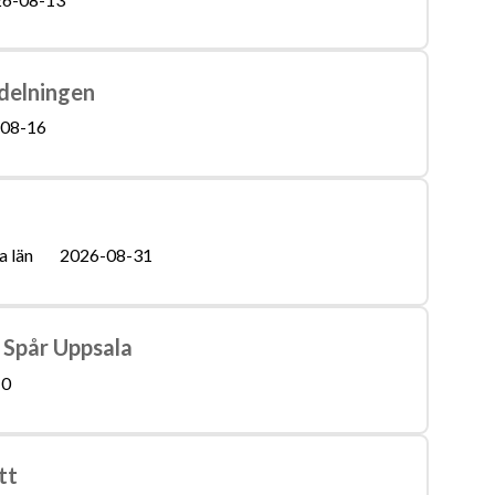
vdelningen
08-16
a län
2026-08-31
a Spår Uppsala
10
tt