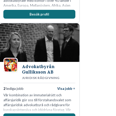
advokatbyråer med kontor i över 40 länder i
Amerika, Europa, Mellanöstern, Afrika, Asien
och Oceanien. Vi är specialister inom
Besök profil
affärsjuridikens alla områden och vi har några
av världens ledande bolag som klienter. Med
fler än 450 jurister på fem kontor i Stockholm,
Köpenhamn, Århus, Oslo och Helsingfors kan vi
på DLA Piper erbjuda våra klienter en unik,
effektiv och gränsöverskridande nordisk
expertis. På vårt kontor i centrala Stockholm är
vi idag drygt 240 medarbetare.
Advokatbyrån
Gulliksson AB
JURIDISK RÅDGIVNING
2
lediga jobb
Visa jobb
Vår kombination av immaterialrätt och
affärsjuridik gör oss till förstahandsvalet som
affärsjuridisk advokatbyrå och rådgivare för
kunskapsintensiva och idédrivna företag. Vår
expertis inom IP-tillgångar har gett oss en